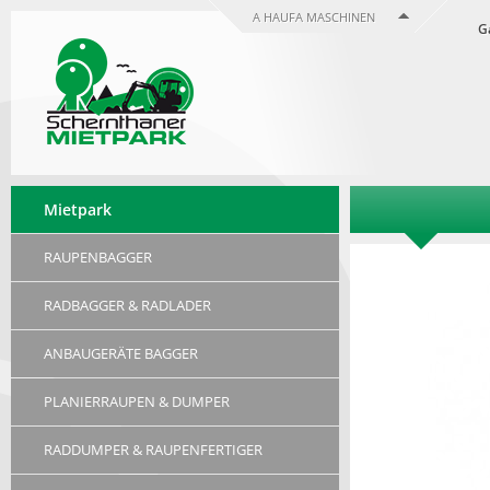
A HAUFA MASCHINEN
G
Mietpark
RAUPENBAGGER
RADBAGGER & RADLADER
ANBAUGERÄTE BAGGER
PLANIERRAUPEN & DUMPER
RADDUMPER & RAUPENFERTIGER