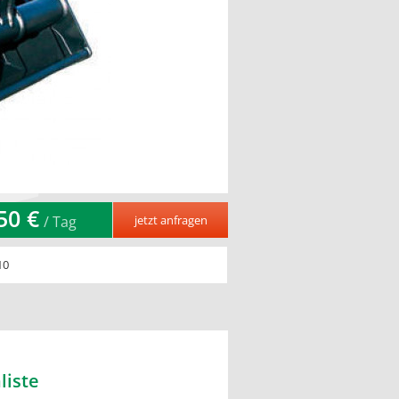
50 €
/ Tag
10
liste