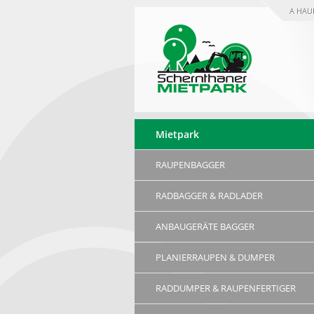
A HAU
Mietpark
RAUPENBAGGER
RADBAGGER & RADLADER
ANBAUGERÄTE BAGGER
PLANIERRAUPEN & DUMPER
RADDUMPER & RAUPENFERTIGER