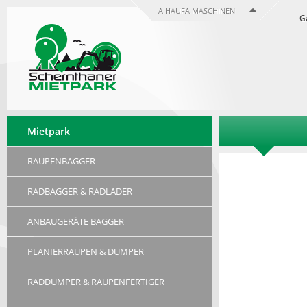
A HAUFA MASCHINEN
G
Mietpark
RAUPENBAGGER
RADBAGGER & RADLADER
ANBAUGERÄTE BAGGER
PLANIERRAUPEN & DUMPER
RADDUMPER & RAUPENFERTIGER